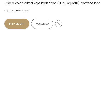
Više o kolačićima koje koristimo (ili ih isključiti) možete naći
u
postavkama
.
Prihvaćamo
Close GDPR Cookie Banner
Prihvaćam
Postavke
U našim optikama plaćanje se osim gotovinom može
vršiti i karticama:
Zagrebačka banka
: Maestro i Mastercard do 12
rata beskamatno.
PBZ
: Visa i Visa Premium do 6 rata beskamatno.
Diners od Erste Banke
: do 12 rata beskamatno.
Korisni linkovi
FAQs
Zaštita osobnih podataka