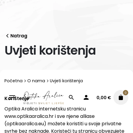
Skip
to
content
Natrag
Uvjeti korištenja
Početna
O nama
Uvjeti korištenja
0
0,00
€
Korištenje
Optika Aralica internetsku stranicu
www.optikaaralica.hr i sve njene alliase
(optikaaralica.eu) možete koristiti u svoje privatne
svrhe bez naknade. Koristeći tu stranicu obvezujete