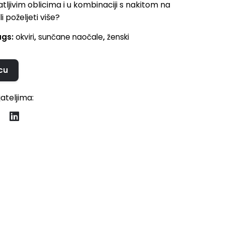
jivim oblicima i u kombinaciji s nakitom na
 poželjeti više?
ags:
okviri
,
sunčane naočale
,
ženski
cu
jateljima: