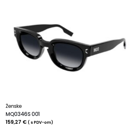
Ženske
MQ0346S 001
159,27
€
( s PDV-om)