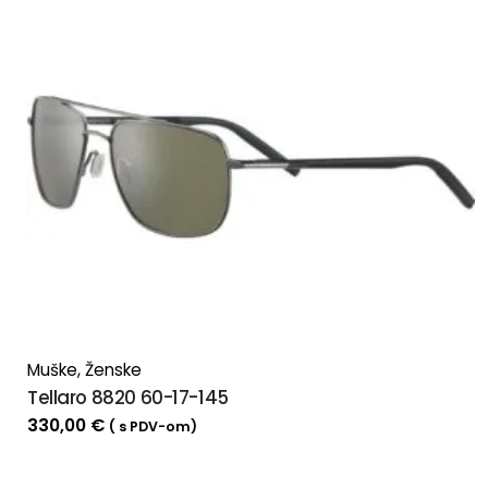
Muške
,
Ženske
Tellaro 8820 60-17-145
330,00
€
( s PDV-om)