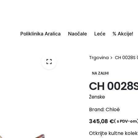
Poliklinika Aralica
Naočale
Leće
% Akcije!
Trgovina
CH 0028S
NA ZALIHI
CH 0028
Ženske
Brand:
Chloé
345,08
€
( s PDV-om
Otkrijte kultne kolek