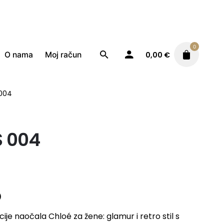
0
O nama
Moj račun
0,00
€
 004
S 004
)
cije naočala Chloé za žene: glamur i retro stil s