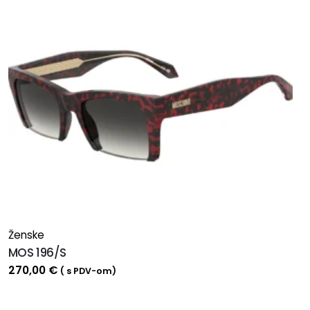
Ženske
MOS 196/S
270,00
€
( s PDV-om)