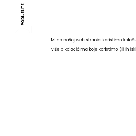
PODIJELITE
Mi na našoj web stranici koristimo kolači
Više o kolačićima koje koristimo (ili ih is
Prihvaćamo
Korisni lin
U našim optikama plaćanje se osim
FAQs
gotovinom može vršiti i karticama:
Zaštita os
Uvjeti koriš
Zagrebačka banka
: Maestro i
Pravila kori
Mastercard do 12 rata beskamatno.
Predugovor
PBZ
: Visa i Visa Premium do 6 rata
Pisani prigo
beskamatno.
Jednostrani
Diners od Erste Banke
: do 12 rata