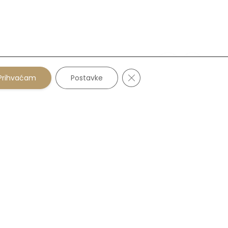
Close GDPR Cookie Banne
Prihvaćam
Postavke
POLIKLINIKA I OPTIKA ZAGREB
Ilica 152
Tel: +385 1 37 76 027
POLIKLINIKA I OPTIKA SISAK
Trg Lj. Posavskog 2
Tel: +385 44 54 43 93