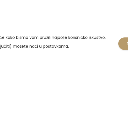
će kako bismo vam pružili najbolje korisničko iskustvo.
ključiti) možete naći u
postavkama
.
kovi
Popularne kategorije
Dioptrijske naočale
obnih podataka
Kontaktne leće
tenja
Sunčane naočale
štenja kolačića
na obavijest
vor
 raskid ugovora