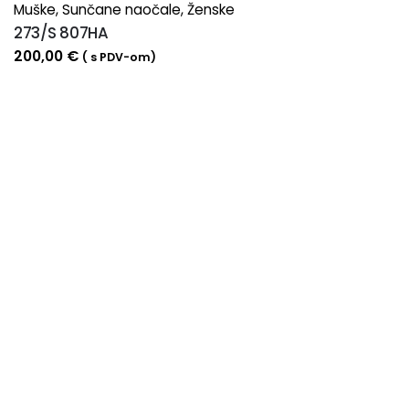
Muške
,
Sunčane naočale
,
Ženske
273/S 807HA
200,00
€
( s PDV-om)