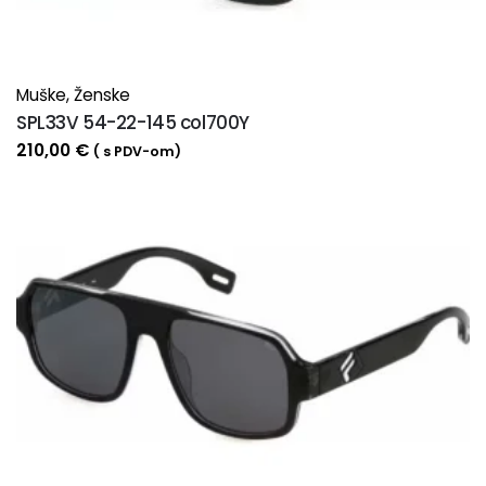
Muške
,
Ženske
SPL33V 54-22-145 col700Y
210,00
€
( s PDV-om)