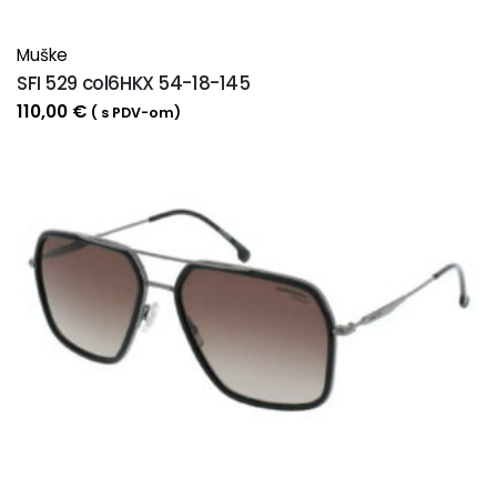
Muške
SFI 529 col6HKX 54-18-145
110,00
€
( s PDV-om)