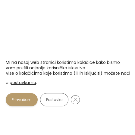
Mi na našoj web stranici koristimo kolačiće kako bismo
vam pružili najbolje korisničko iskustvo.
Više o kolačićima koje koristimo (ili ih isključiti) možete naći
u
postavkama
.
Prihvaćamo
Close GDPR Cookie Banner
Prihvaćam
Postavke
U našim optikama plaćanje se osim gotovinom može
vršiti i karticama: