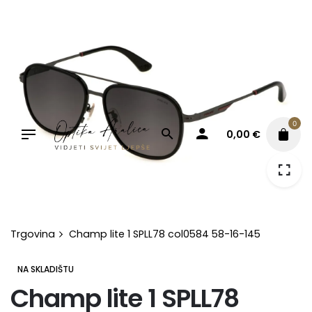
Skip
to
content
0
0,00
€
Trgovina
Champ lite 1 SPLL78 col0584 58-16-145
NA SKLADIŠTU
Champ lite 1 SPLL78