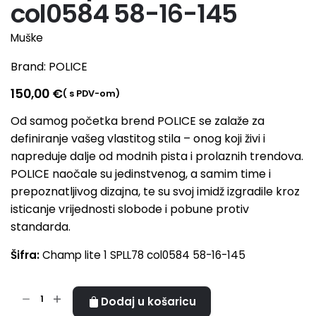
col0584 58-16-145
Muške
Brand:
POLICE
150,00
€
( s PDV-om)
Od samog početka brend POLICE se zalaže za
definiranje vašeg vlastitog stila – onog koji živi i
napreduje dalje od modnih pista i prolaznih trendova.
POLICE naočale su jedinstvenog, a samim time i
prepoznatljivog dizajna, te su svoj imidž izgradile kroz
isticanje vrijednosti slobode i pobune protiv
standarda.
Šifra:
Champ lite 1 SPLL78 col0584 58-16-145
Champ
Dodaj u košaricu
lite
A