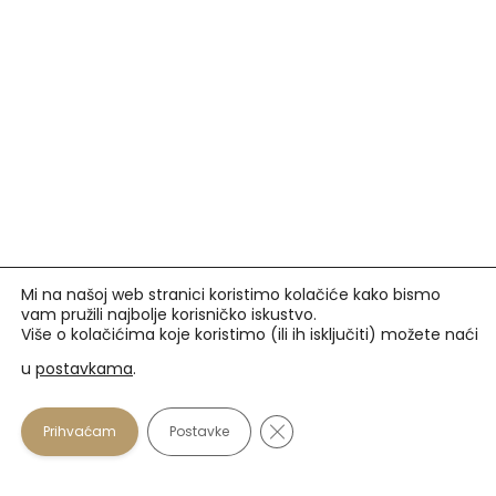
Mi na našoj web stranici koristimo kolačiće kako bismo
vam pružili najbolje korisničko iskustvo.
Više o kolačićima koje koristimo (ili ih isključiti) možete naći
u
postavkama
.
Prihvaćamo
Close GDPR Cookie Banner
Prihvaćam
Postavke
U našim optikama plaćanje se osim gotovinom može
vršiti i karticama: