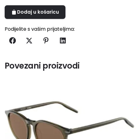
Dodaj u košaricu
A
l
Podijelite s vašim prijateljima:
t
e
r
n
a
Povezani proizvodi
t
i
v
e
: