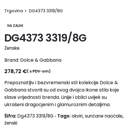
Trgovina
DG4373 3319/8G
NA ZALIHI
DG4373 3319/8G
Ženske
Brand:
Dolce & Gabbana
278,72
€
( s PDV-om)
Prepoznatljiv i bezvremenski stil kolekcije Dolce &
Gabbana stvorili su od ovog dvojca ikone stila koje
slave vrijednosti brenda. Linije i oblici uvijek su
ukrašeni dragocjenim i glamuroznim detaljima.
Šifra:
Dg4373 3319/8G
Tags:
okviri
,
sunčane naočale
,
ženski