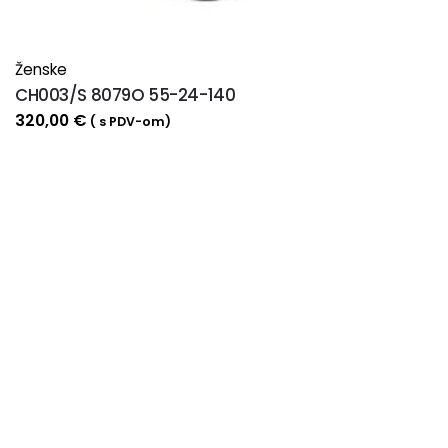
Ženske
CH003/S 8079O 55-24-140
320,00
€
( s PDV-om)