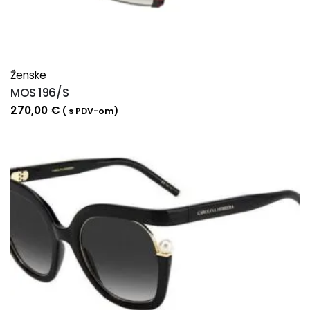
Ženske
MOS 196/S
270,00
€
( s PDV-om)