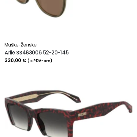
Muške
,
Ženske
Arlie SS483006 52-20-145
330,00
€
( s PDV-om)