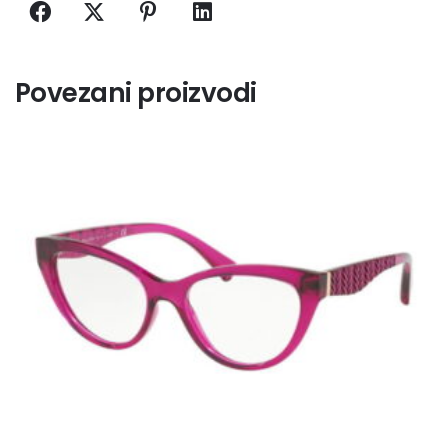
e
r
n
a
Povezani proizvodi
t
i
v
e
: