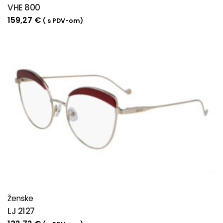
VHE 800
159,27
€
( s PDV-om)
Ženske
LJ 2127