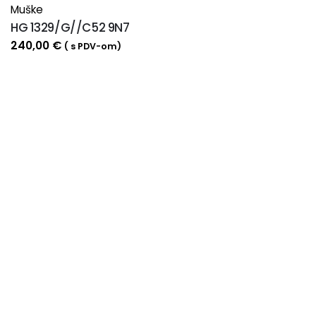
Muške
HG 1329/G//C52 9N7
240,00
€
( s PDV-om)