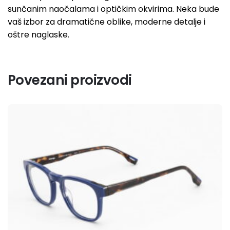
e
sunčanim naočalama i optičkim okvirima. Neka bude
:
vaš izbor za dramatične oblike, moderne detalje i
oštre naglaske.
Povezani proizvodi