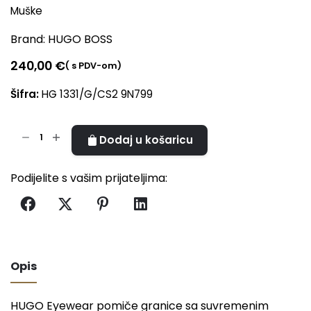
Muške
Brand:
HUGO BOSS
240,00
€
( s PDV-om)
Šifra:
HG 1331/G/CS2 9N799
HG
Dodaj u košaricu
1331/G/CS2
A
9N799
l
Podijelite s vašim prijateljima:
količina
t
e
r
n
a
Opis
t
i
v
HUGO Eyewear pomiče granice sa suvremenim