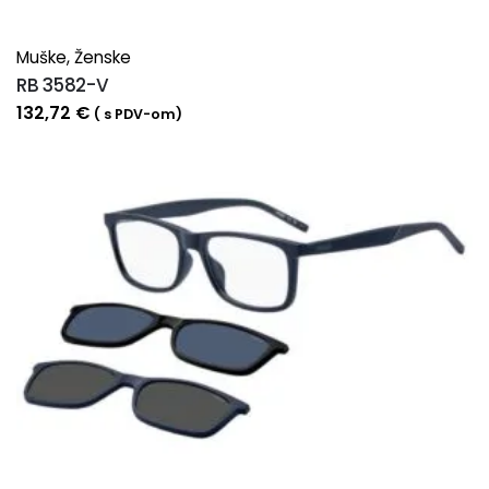
Muške
,
Ženske
RB 3582-V
132,72
€
( s PDV-om)