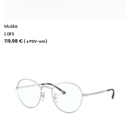
Muške
Lars
119,98
€
( s PDV-om)