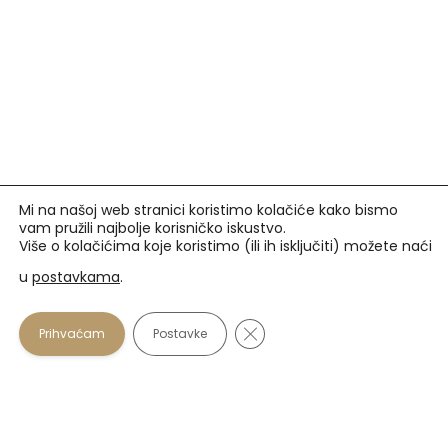
Mi na našoj web stranici koristimo kolačiće kako bismo
vam pružili najbolje korisničko iskustvo.
Više o kolačićima koje koristimo (ili ih isključiti) možete naći
u
postavkama
.
Prihvaćamo
Close GDPR Cookie Banner
Prihvaćam
Postavke
U našim optikama plaćanje se osim gotovinom može
vršiti i karticama: