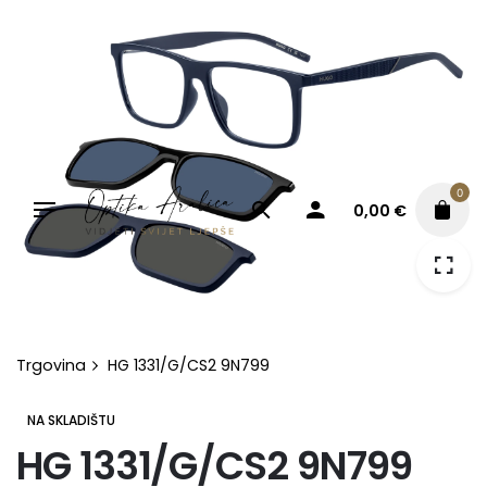
Skip
to
content
0
0,00
€
Trgovina
HG 1331/G/CS2 9N799
NA SKLADIŠTU
HG 1331/G/CS2 9N799