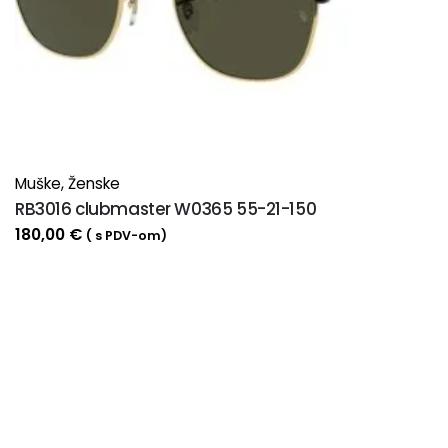
Muške
,
Ženske
RB3016 clubmaster W0365 55-21-150
180,00
€
( s PDV-om)