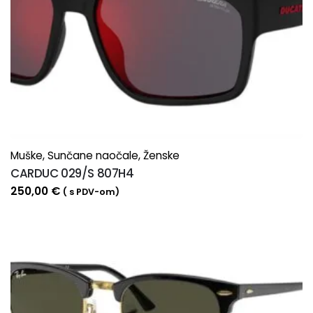
Muške
,
Sunčane naočale
,
Ženske
CARDUC 029/S 807H4
250,00
€
( s PDV-om)