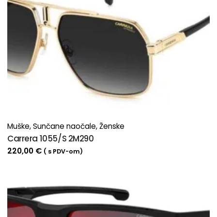
Muške
,
Sunčane naočale
,
Ženske
Carrera 1055/S 2M290
220,00
€
( s PDV-om)