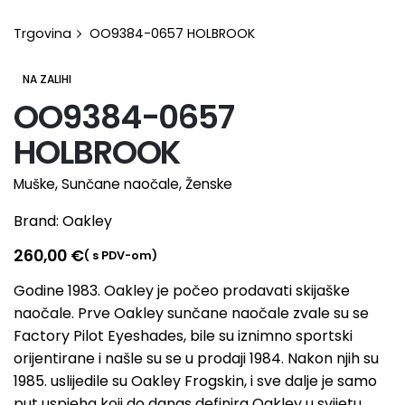
Trgovina
OO9384-0657 HOLBROOK
NA ZALIHI
OO9384-0657
HOLBROOK
Muške
,
Sunčane naočale
,
Ženske
Brand:
Oakley
260,00
€
( s PDV-om)
Godine 1983. Oakley je počeo prodavati skijaške
naočale. Prve Oakley sunčane naočale zvale su se
Factory Pilot Eyeshades, bile su iznimno sportski
orijentirane i našle su se u prodaji 1984. Nakon njih su
1985. uslijedile su Oakley Frogskin, i sve dalje je samo
put uspjeha koji do danas definira Oakley u svijetu