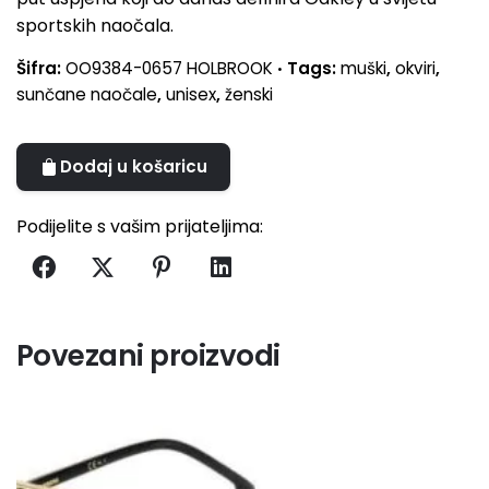
sportskih naočala.
Šifra:
OO9384-0657 HOLBROOK
Tags:
muški
,
okviri
,
sunčane naočale
,
unisex
,
ženski
Dodaj u košaricu
A
l
Podijelite s vašim prijateljima:
t
e
r
n
a
Povezani proizvodi
t
i
v
e
: