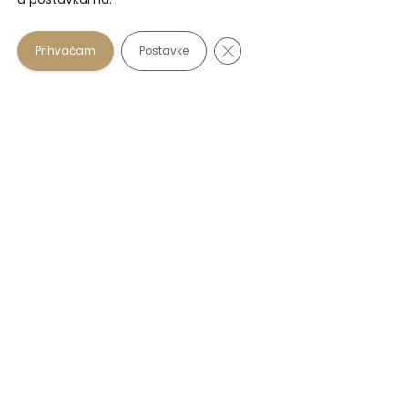
Prihvaćamo
Close GDPR Cookie Banner
Prihvaćam
Postavke
U našim optikama plaćanje se osim gotovinom može
vršiti i karticama:
Zagrebačka banka
: Maestro i Mastercard do 12 rata
beskamatno.
PBZ
: Visa i Visa Premium do 6 rata beskamatno.
Diners od Erste Banke
: do 12 rata beskamatno.
Korisni linkovi
FAQs
Zaštita osobnih podataka
Uvjeti korištenja