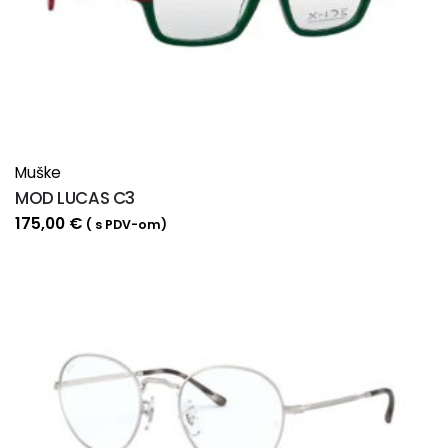
Muške
MOD LUCAS C3
175,00
€
( s PDV-om)