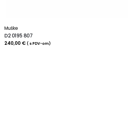
Muške
D2 0195 807
240,00
€
( s PDV-om)