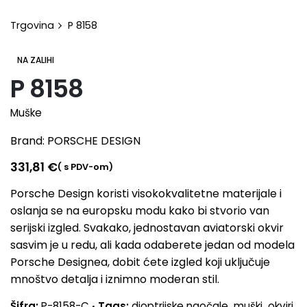
Trgovina
P 8158
NA ZALIHI
P 8158
Muške
Brand:
PORSCHE DESIGN
331,81
€
( s PDV-om)
Porsche Design koristi visokokvalitetne materijale i
oslanja se na europsku modu kako bi stvorio van
serijski izgled. Svakako, jednostavan aviatorski okvir
sasvim je u redu, ali kada odaberete jedan od modela
Porsche Designea, dobit ćete izgled koji uključuje
mnoštvo detalja i iznimno moderan stil.
Šifra:
P-8158-C
Tags:
dioptrijske naočale
,
muški
,
okviri