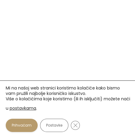
Mi na našoj web stranici koristimo kolačiće kako bismo
vam pružili najbolje korisničko iskustvo.
Više o kolačićima koje koristimo (ili ih isključiti) možete naći
u
postavkama
.
Prihvaćamo
Close GDPR Cookie Banner
Prihvaćam
Postavke
U našim optikama plaćanje se osim gotovinom može