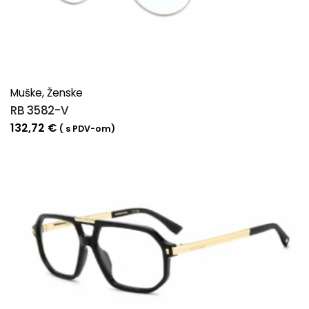
Muške
,
Ženske
RB 3582-V
132,72
€
( s PDV-om)