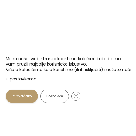
Mi na našoj web stranici koristimo kolačiće kako bismo
vam pružili najbolje korisničko iskustvo.
Više o kolačićima koje koristimo (ili ih isključiti) možete naći
u
postavkama
.
Prihvaćamo
Close GDPR Cookie Banner
Prihvaćam
Postavke
U našim optikama plaćanje se osim gotovinom može
vršiti i karticama:
Zagrebačka banka
: Maestro i Mastercard do 12 rata