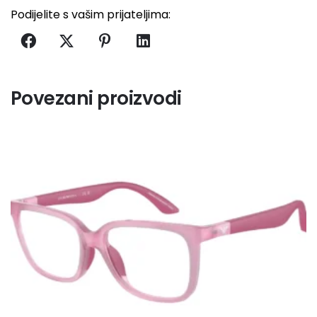
količina
l
Podijelite s vašim prijateljima:
t
e
r
n
a
Povezani proizvodi
t
i
v
e
: