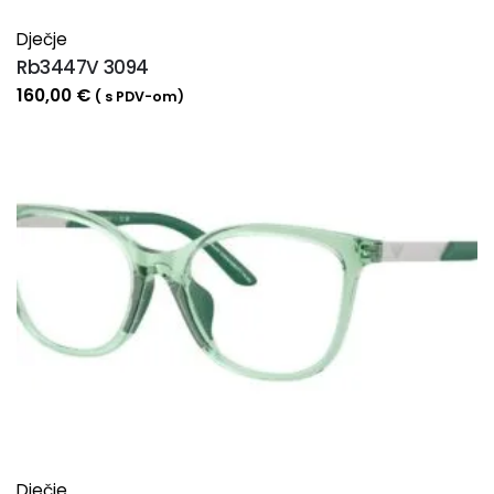
Dječje
Rb3447V 3094
160,00
€
( s PDV-om)
Dječje