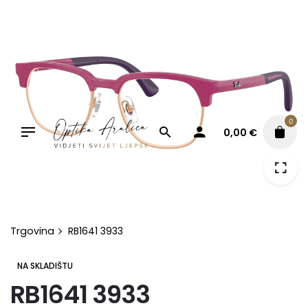
Skip
to
content
0
0,00
€
Trgovina
RB1641 3933
NA SKLADIŠTU
RB1641 3933