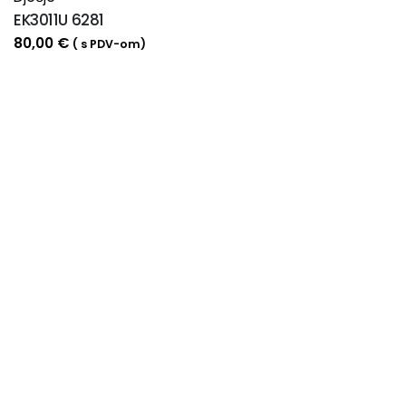
EK3011U 6281
80,00
€
( s PDV-om)