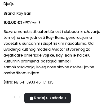
Dječje
Brand:
Ray Ban
100,00
€
( s PDV-om)
Bezvremenski stil, autentičnost i sloboda izražavanja
temeljne su vrijednosti Ray-Bana, generacijama
vodećih u sunčanim i dioptrijskim naočalama. Od
uvođenja kultnog modela Aviator stvorenog za
avijatičare američke vojske, Ray-Ban je na čelu
kulturnih promjena, postajući simbol
samoizražavanja, kojeg nose slavne osobe i javne
osobe širom svijeta.
Šifra:
RB1641 3933 46-17-135
RB1641
Dodaj u košaricu
3933
A