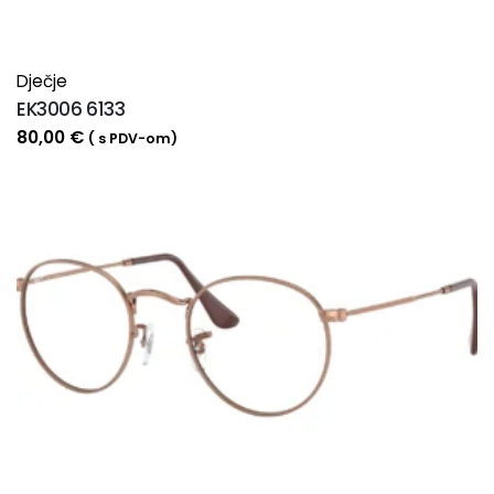
Dječje
EK3006 6133
80,00
€
( s PDV-om)