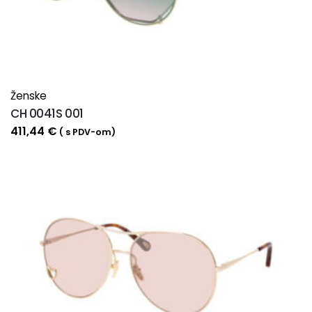
Ženske
CH 0041S 001
411,44
€
( s PDV-om)