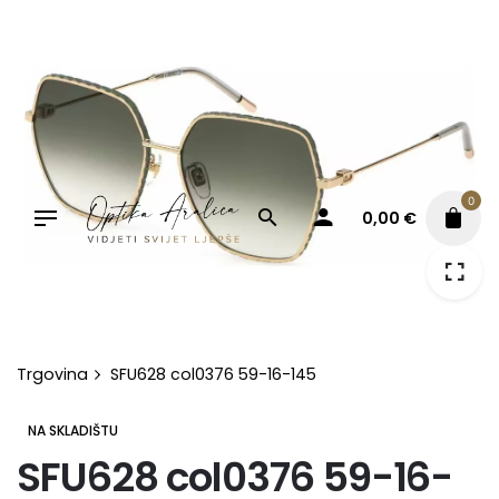
Skip
to
content
0
0,00
€
Trgovina
SFU628 col0376 59-16-145
NA SKLADIŠTU
SFU628 col0376 59-16-