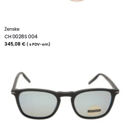
Ženske
CH 0028S 004
345,08
€
( s PDV-om)