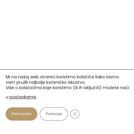
Mi na našoj web stranici koristimo kolačiće kako bismo
vam pružili najbolje korisničko iskustvo.
Više o kolačićima koje koristimo (ili ih isključiti) možete naći
u
postavkama
.
Prihvaćamo
Close GDPR Cookie Banner
Prihvaćam
Postavke
U našim optikama plaćanje se osim gotovinom može
vršiti i karticama: