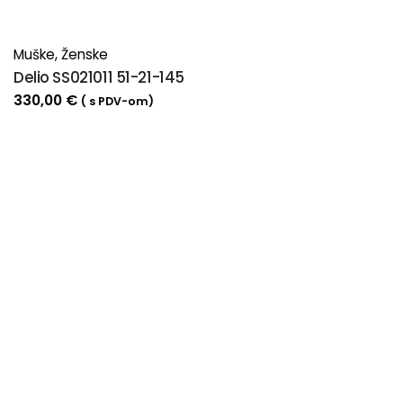
Muške
,
Ženske
Delio SS021011 51-21-145
330,00
€
( s PDV-om)