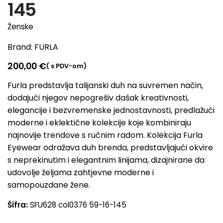
145
Ženske
Brand:
FURLA
200,00
€
( s PDV-om)
Furla predstavlja talijanski duh na suvremen način,
dodajući njegov nepogrešiv dašak kreativnosti,
elegancije i bezvremenske jednostavnosti, predlažući
moderne i eklektične kolekcije koje kombiniraju
najnovije trendove s ručnim radom. Kolekcija Furla
Eyewear odražava duh brenda, predstavljajući okvire
s neprekinutim i elegantnim linijama, dizajnirane da
udovolje željama zahtjevne moderne i
samopouzdane žene.
Šifra:
SFU628 col0376 59-16-145