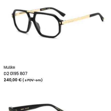
Muške
D2 0195 807
240,00
€
( s PDV-om)