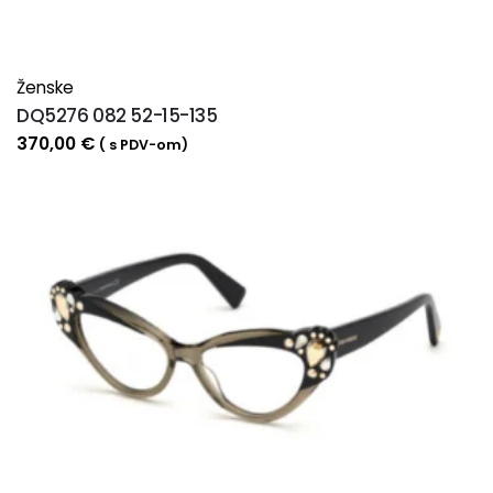
Ženske
DQ5276 082 52-15-135
370,00
€
( s PDV-om)