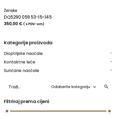
Ženske
DQ5290 059 53-15-145
350,00
€
( s PDV-om)
Kategorije proizvoda
Dioptrijske naočale
Kontaktne leće
Sunčane naočale
Traži
Odaberite kategoriju
Filtriraj prema cijeni