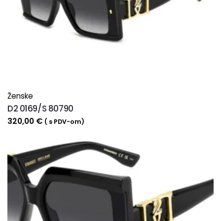
Ženske
D2 0169/S 80790
320,00
€
( s PDV-om)