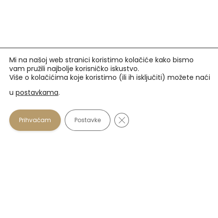
Mi na našoj web stranici koristimo kolačiće kako bismo
vam pružili najbolje korisničko iskustvo.
Više o kolačićima koje koristimo (ili ih isključiti) možete naći
u
postavkama
.
Prihvaćamo
Close GDPR Cookie Banner
Prihvaćam
Postavke
U našim optikama plaćanje se osim gotovinom može
vršiti i karticama:
Zagrebačka banka
: Maestro i Mastercard do 12 rata
beskamatno.
PBZ
: Visa i Visa Premium do 6 rata beskamatno.