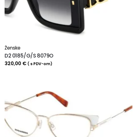
Ženske
D2 0185/G/S 8079O
320,00
€
( s PDV-om)