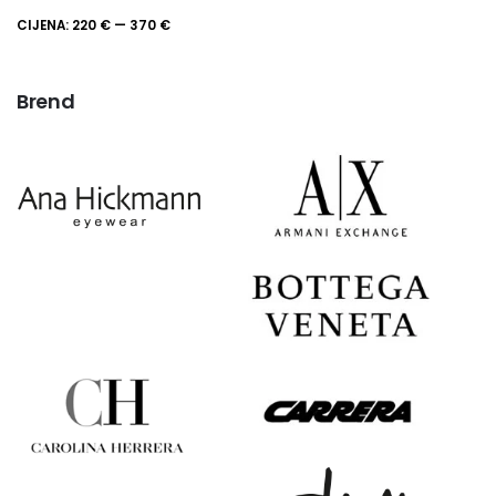
Maks
Min
CIJENA:
220 €
—
370 €
FILTRIRAJ
cijena
cijena
Brend