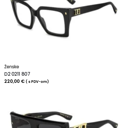
Ženske
D2 0211 807
220,00
€
( s PDV-om)