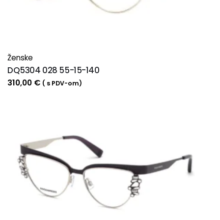
Ženske
DQ5304 028 55-15-140
310,00
€
( s PDV-om)