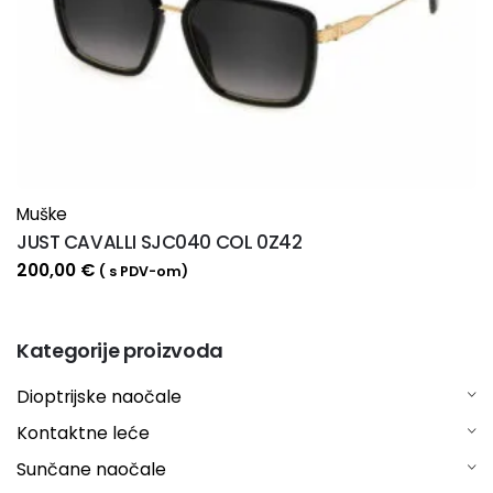
Muške
JUST CAVALLI SJC040 COL 0Z42
200,00
€
( s PDV-om)
Kategorije proizvoda
Dioptrijske naočale
Kontaktne leće
Sunčane naočale