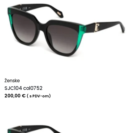
Ženske
SJC104 col0752
200,00
€
( s PDV-om)