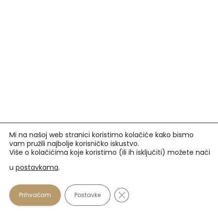
Mi na našoj web stranici koristimo kolačiće kako bismo
vam pružili najbolje korisničko iskustvo.
Više o kolačićima koje koristimo (ili ih isključiti) možete naći
u
postavkama
.
Prihvaćamo
Close GDPR Cookie Banner
Prihvaćam
Postavke
U našim optikama plaćanje se osim gotovinom može