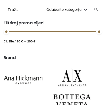
Traži
Odaberite kategoriju
Filtriraj prema cijeni
Maks
Min
CIJENA:
190 €
—
200 €
FILTRIRAJ
cijena
cijena
Brend