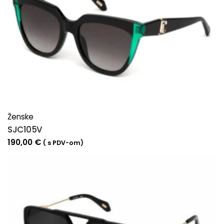
Ženske
SJC105V
190,00
€
( s PDV-om)