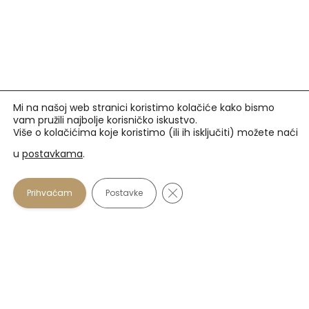
Mi na našoj web stranici koristimo kolačiće kako bismo
vam pružili najbolje korisničko iskustvo.
Više o kolačićima koje koristimo (ili ih isključiti) možete naći
u
postavkama
.
Prihvaćamo
Close GDPR Cookie Banner
Prihvaćam
Postavke
U našim optikama plaćanje se osim gotovinom može
vršiti i karticama:
Zagrebačka banka
: Maestro i Mastercard do 12
rata beskamatno.