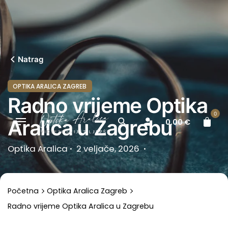
Skip
to
content
Natrag
OPTIKA ARALICA ZAGREB
Radno vrijeme Optika
0
Aralica u Zagrebu
0,00
€
Optika Aralica
2 veljače, 2026
Početna
Optika Aralica Zagreb
Radno vrijeme Optika Aralica u Zagrebu