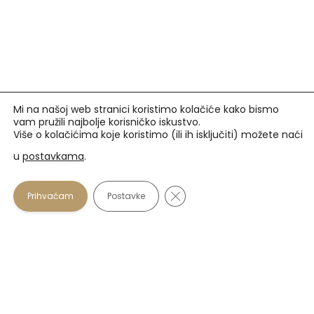
Mi na našoj web stranici koristimo kolačiće kako bismo
vam pružili najbolje korisničko iskustvo.
Više o kolačićima koje koristimo (ili ih isključiti) možete naći
u
postavkama
.
Prihvaćamo
Close GDPR Cookie Banner
Prihvaćam
Postavke
U našim optikama plaćanje se osim gotovinom može
vršiti i karticama:
Zagrebačka banka
: Maestro i Mastercard do 12
rata beskamatno.