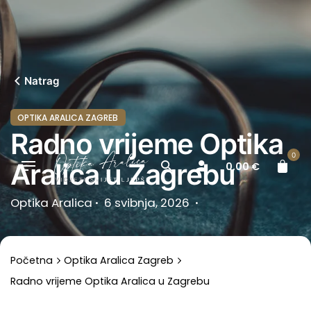
Skip
to
content
Natrag
OPTIKA ARALICA ZAGREB
Radno vrijeme Optika
0
Aralica u Zagrebu
0,00
€
Optika Aralica
6 svibnja, 2026
Početna
Optika Aralica Zagreb
Radno vrijeme Optika Aralica u Zagrebu