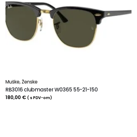
Muške
,
Ženske
RB3016 clubmaster W0365 55-21-150
180,00
€
( s PDV-om)