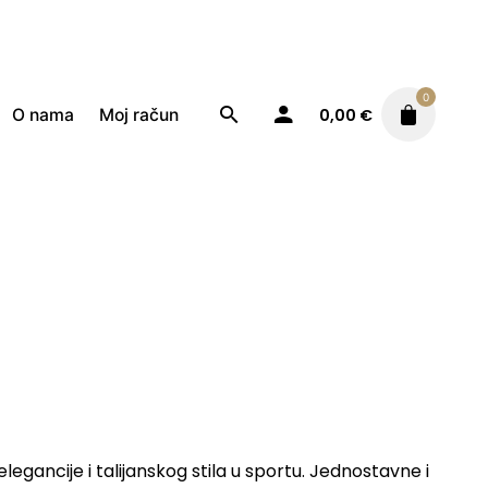
0
O nama
Moj račun
0,00
€
 elegancije i talijanskog stila u sportu. Jednostavne i