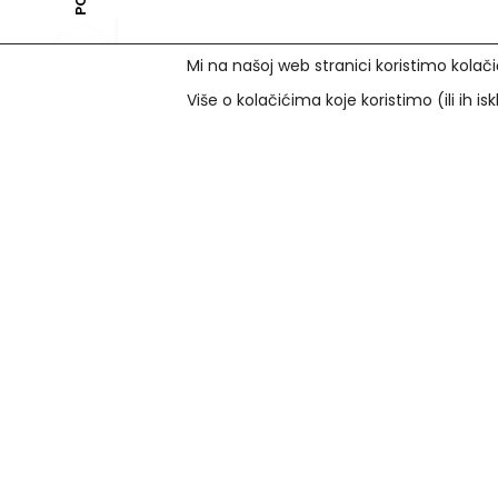
Mi na našoj web stranici koristimo kolači
Više o kolačićima koje koristimo (ili ih is
Prihvaćamo
Korisni lin
U našim optikama plaćanje se osim
FAQs
gotovinom može vršiti i karticama:
Zaštita os
Uvjeti koriš
Zagrebačka banka
: Maestro i
Pravila kori
Mastercard do 12 rata beskamatno.
Predugovor
PBZ
: Visa i Visa Premium do 6 rata
Pisani prigo
beskamatno.
Jednostrani
Diners od Erste Banke
: do 12 rata
beskamatno.