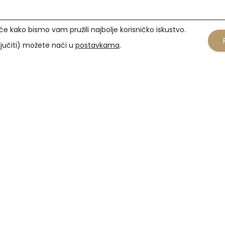
će kako bismo vam pružili najbolje korisničko iskustvo.
ključiti) možete naći u
postavkama
.
kovi
Popularne kategorije
Dioptrijske naočale
obnih podataka
Kontaktne leće
tenja
Sunčane naočale
štenja kolačića
na obavijest
vor
 raskid ugovora