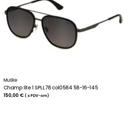
Muške
Champ lite 1 SPLL78 col0584 58-16-145
150,00
€
( s PDV-om)