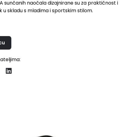
LA sunčanih naočala dizajnirane su za praktičnost i
ek u skladu s mladima i sportskim stilom.
cu
jateljima: