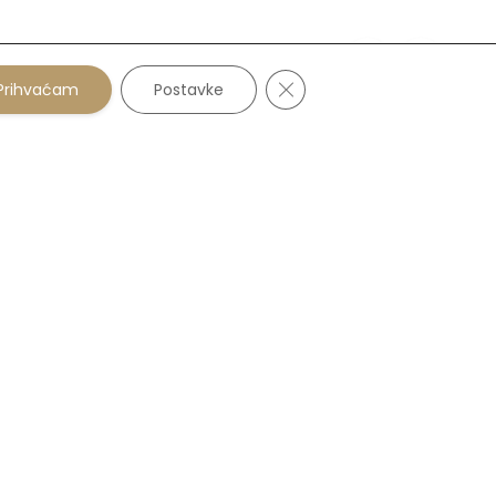
Close GDPR Cookie Banne
Prihvaćam
Postavke
POLIKLINIKA I OPTIKA ZAGREB
Ilica 152
Tel: +385 1 37 76 027
POLIKLINIKA I OPTIKA SISAK
Trg Lj. Posavskog 2
Tel: +385 44 54 43 93