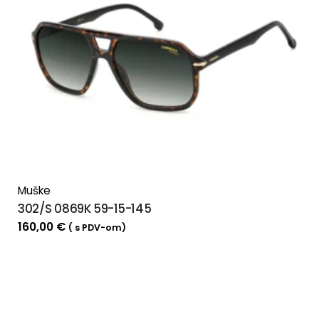
Muške
302/S 0869K 59-15-145
160,00
€
( s PDV-om)