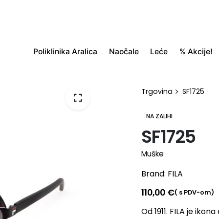
Poliklinika Aralica
Naočale
Leće
% Akcije!
Trgovina
SF1725
NA ZALIHI
SF1725
Muške
Brand:
FILA
110,00
€
( s PDV-om)
Od 1911. FILA je ikona