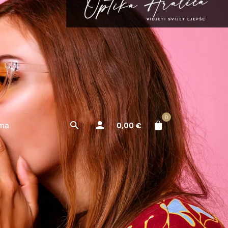
0
ma
0,00
€