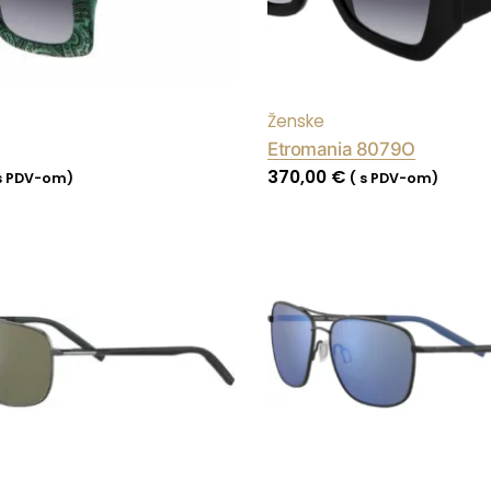
Ženske
Etromania 8079O
370,00
€
 s PDV-om)
( s PDV-om)