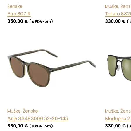
Ženske
Muške
,
Žens
Etro 807IR
Tellaro 88
350,00
€
330,00
€
( s PDV-om)
(
Muške
,
Ženske
Muške
,
Žens
Arlie SS483006 52-20-145
Modugno 2
330,00
€
330,00
€
( s PDV-om)
(