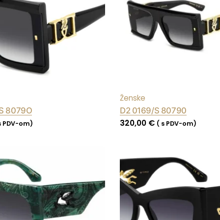
Ženske
/S 8079O
D2 0169/S 80790
320,00
€
 s PDV-om)
( s PDV-om)