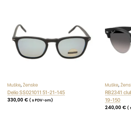
Muške
,
Ženske
Muške
,
Žens
Delio SS021011 51-21-145
RB2341 clu
330,00
€
19-150
( s PDV-om)
240,00
€
(