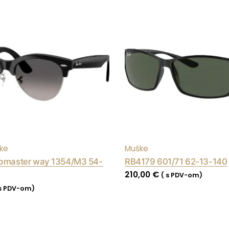
ke
Muške
bmaster way 1354/M3 54-
RB4179 601/71 62-13-140
210,00
€
( s PDV-om)
 s PDV-om)