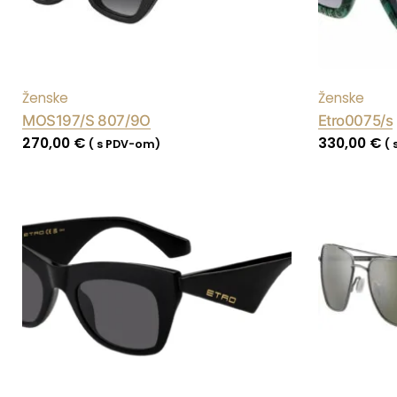
Ženske
Ženske
MOS197/S 807/9O
Etro0075/s
270,00
€
330,00
€
( s PDV-om)
(