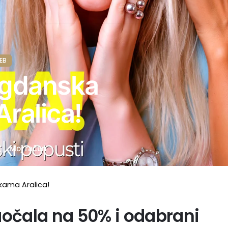
EB
lagdanska
Aralica!
Moj račun
ikama Aralica!
aočala na 50% i odabrani