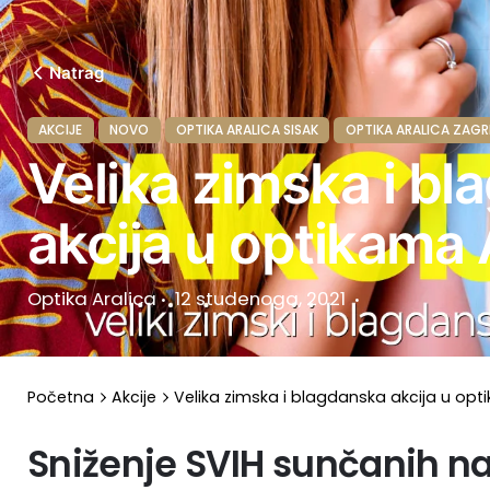
Natrag
AKCIJE
NOVO
OPTIKA ARALICA SISAK
OPTIKA ARALICA ZAGR
Velika zimska i b
akcija u optikama 
Optika Aralica
12 studenoga, 2021
Početna
Akcije
Velika zimska i blagdanska akcija u opt
Sniženje SVIH sunčanih n