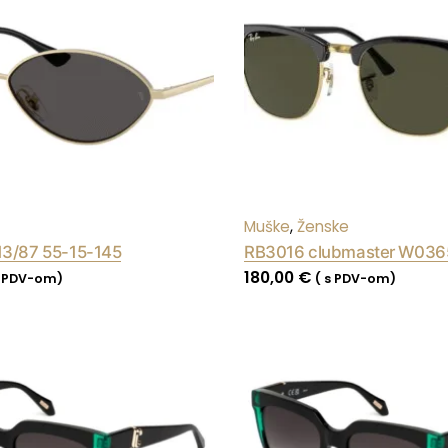
Muške
,
Ženske
3/87 55-15-145
RB3016 clubmaster W036
180,00
€
s PDV-om)
( s PDV-om)