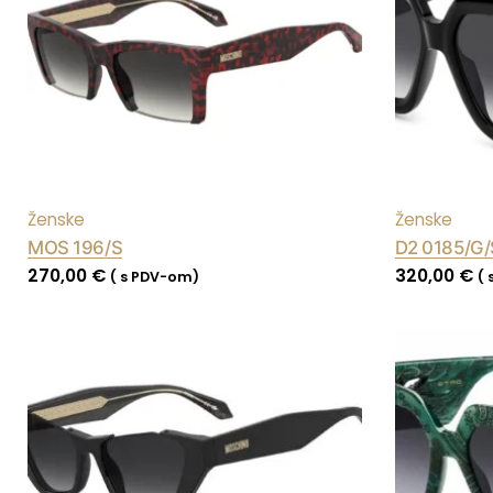
Ženske
Ženske
MOS 196/S
D2 0185/G
270,00
€
320,00
€
( s PDV-om)
(