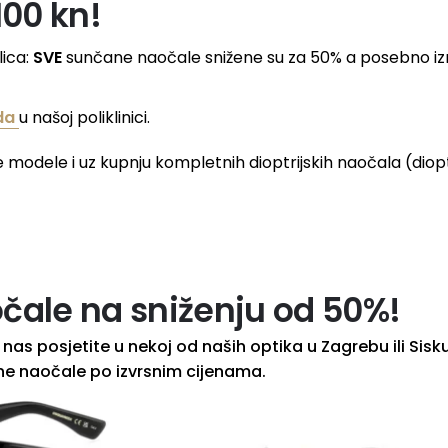
100 kn!
lica:
SVE
sunčane naočale snižene su za 50% a posebno i
da
u našoj poliklinici.
e modele i uz kupnju kompletnih dioptrijskih naočala (diopt
čale na sniženju od 50%!
nas posjetite u nekoj od naših optika u Zagrebu ili Sisk
e naočale po izvrsnim cijenama.