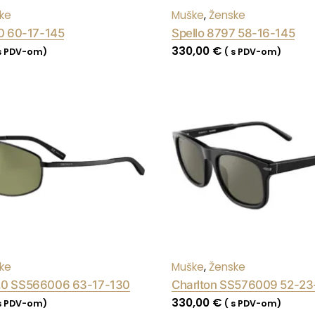
ke
Muške
,
Ženske
20 60-17-145
Spello 8797 58-16-145
330,00
€
 s PDV-om)
( s PDV-om)
ke
Muške
,
Ženske
.0 SS566006 63-17-130
Charlton SS576009 52-23
330,00
€
 s PDV-om)
( s PDV-om)