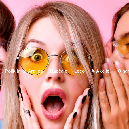
Poliklinika Aralica
Naočale
Leće
% Akcije!
O na