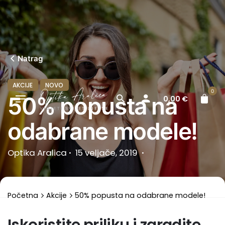
Skip
to
content
Natrag
AKCIJE
NOVO
0
50% popusta na
0,00
€
odabrane modele!
Optika Aralica
15 veljače, 2019
Početna
Akcije
50% popusta na odabrane modele!