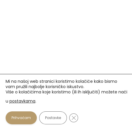
Mi na našoj web stranici koristimo kolačiće kako bismo
vam pružili najbolje korisničko iskustvo.
Više o kolačićima koje koristimo (ili ih isključiti) možete naći
u
postavkama
.
Prihvaćamo
Close GDPR Cookie Banner
Prihvaćam
Postavke
U našim optikama plaćanje se osim gotovinom može