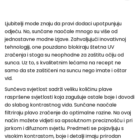
Ljubitelji mode znaju da pravi dodaci upotpunjuju
odjeću. No, sunčane naočale mnogo su više od
jednostavne modne izjave. Zahvaljujući inovativnoj
tehnologiji, one pouzdano blokiraju štetna UV
zračenja i stoga su neophodne za zaštitu očiju od
sunca. Uz to, s kvalitetnim lećama na recept ne
samo da ste zaštićeni na suncu nego imate i oštar
vid.
Sunčeva svjetlost sadrži veliku količinu plave
raspršene svjetlosti koja zagušuje ostale boje i dovodi
do slabog kontrastnog vida. Sunčane naočale
filtriraju plavo zračenje do optimalne razine. Na ovaj
način možete vidjeti sa apsolutnom preciznošću i pri
jarkom i difuznom svjetlu. Predmeti se pojavljuju s
visokim kontrastom, boje i detalji imaju prirodan