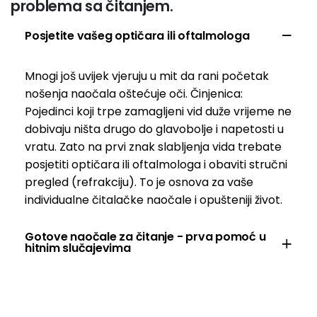
problema sa čitanjem.
Posjetite vašeg optičara ili oftalmologa
Mnogi još uvijek vjeruju u mit da rani početak
nošenja naočala oštećuje oči. Činjenica:
Pojedinci koji trpe zamagljeni vid duže vrijeme ne
dobivaju ništa drugo do glavobolje i napetosti u
vratu. Zato na prvi znak slabljenja vida trebate
posjetiti optičara ili oftalmologa i obaviti stručni
pregled (refrakciju). To je osnova za vaše
individualne čitalačke naočale i opušteniji život.
Gotove naočale za čitanje - prva pomoć u
hitnim slučajevima
U mnogim trgovinama možete naći jeftine
naočale za čitanje. Ali “dobra ponuda” ima manu