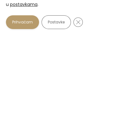
u
postavkama
.
Prihvaćamo
Close GDPR Cookie Banner
Prihvaćam
Postavke
U našim optikama plaćanje se osim gotovinom može
vršiti i karticama:
Zagrebačka banka
: Maestro i Mastercard do 12
rata beskamatno.
PBZ
: Visa i Visa Premium do 6 rata beskamatno.
Diners od Erste Banke
: do 12 rata beskamatno.
Korisni linkovi
FAQs
Zaštita osobnih podataka
Uvjeti korištenja