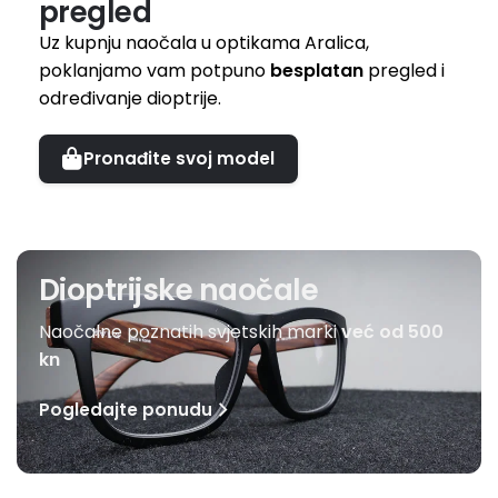
pregled
Uz kupnju naočala u optikama Aralica,
poklanjamo vam potpuno
besplatan
pregled i
određivanje dioptrije.
Pronađite svoj model
Dioptrijske naočale
Naočalne poznatih svjetskih marki
već od 500
kn
Pogledajte ponudu