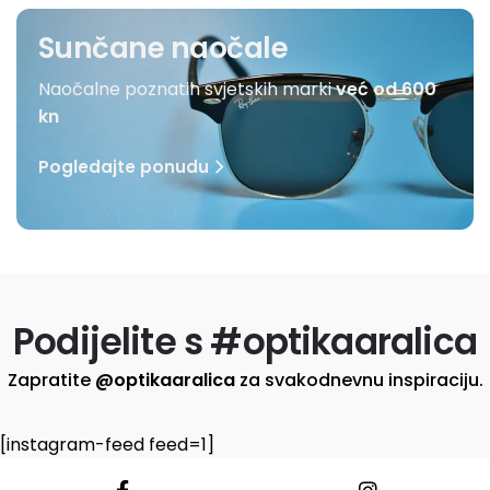
Sunčane naočale
Naočalne poznatih svjetskih marki
već od 600
kn
Pogledajte ponudu
Podijelite s #optikaaralica
Zapratite
@optikaaralica
za svakodnevnu inspiraciju.
[instagram-feed feed=1]