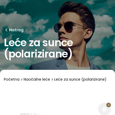
Skip
to
content
Natrag
Leće za sunce
(polarizirane)
Početna
Naočalne leće
Leće za sunce (polarizirane)
0
0,00
€